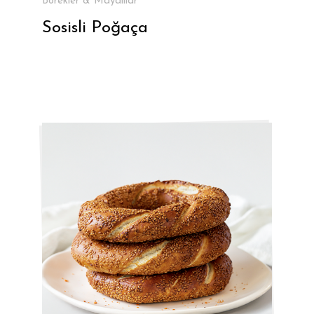
Börekler & Mayalılar
Sosisli Poğaça