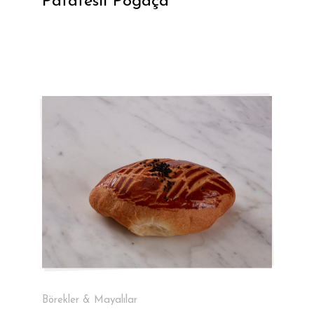
Patatesli Poğaça
Börekler & Mayalılar