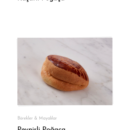
Börekler & Mayalılar
Peynirli Poğaça