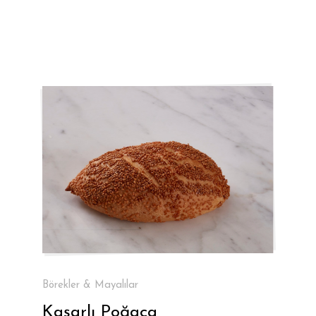
Börekler & Mayalılar
Kaşarlı Poğaça