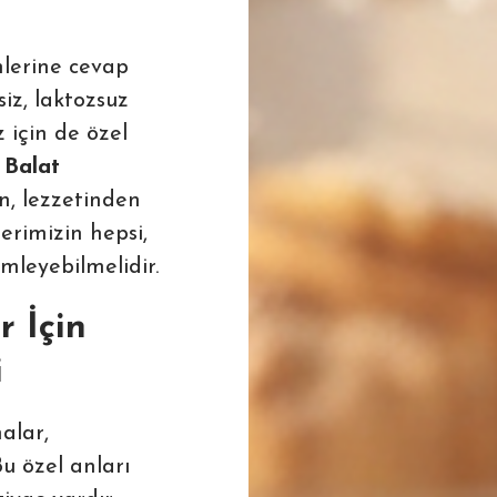
lerine cevap
iz, laktozsuz
 için de özel
 Balat
n, lezzetinden
erimizin hepsi,
mleyebilmelidir.
 İçin
i
alar,
u özel anları