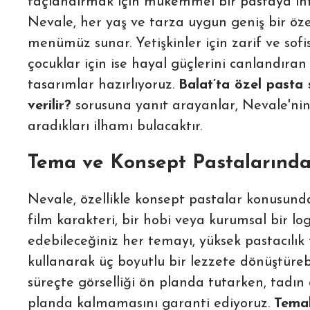
taçlandırmak için mükemmel bir pastaya ihti
Nevale, her yaş ve tarza uygun geniş bir
öze
menümüz
sunar. Yetişkinler için zarif ve sofi
çocuklar için ise hayal güçlerini canlandıran
tasarımlar hazırlıyoruz.
Balat’ta özel pasta 
verilir?
sorusuna yanıt arayanlar, Nevale'nin
aradıkları ilhamı bulacaktır.
Tema ve Konsept Pastalarınd
Nevale, özellikle konsept pastalar konusunda 
film karakteri, bir hobi veya kurumsal bir lo
edebileceğiniz her temayı, yüksek pastacılık 
kullanarak üç boyutlu bir lezzete dönüştürebi
süreçte görselliği ön planda tutarken, tadın a
planda kalmamasını garanti ediyoruz.
Tema