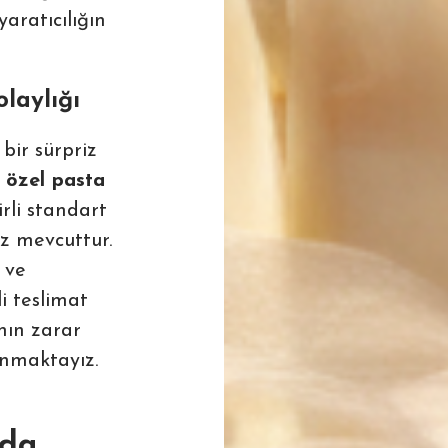
yaratıcılığın
olaylığı
bir sürpriz
a özel pasta
rli standart
iz mevcuttur.
 ve
i teslimat
nın zarar
anmaktayız.
nda