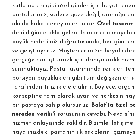
kutlamaları gibi özel günler için hayati önem
pastalarımız, sadece göze değil, damağa da
akılda kalıcı deneyimler sunar.
Özel tasarım
denildiğinde akla gelen ilk marka olmayı hed
büyük hedefimiz doğrultusunda, her gün kend
ve geliştiriyoruz. Müşterilerimizin hayalindek
gerçeğe dönüştürmek için danışmanlık hizm
sunmaktayız. Pasta tasarımında renkler, te
porsiyon büyüklükleri gibi tüm değişkenler,
tarafından titizlikle ele alınır. Böylece, or
konseptine tam olarak uyan ve herkesin hay
bir pastaya sahip olursunuz.
Balat’ta özel pa
nereden verilir?
sorusunun cevabı, Nevale’nin
hizmet anlayışında saklıdır. Bizimle iletişime
hayalinizdeki pastanın ilk eskizlerini çizmey