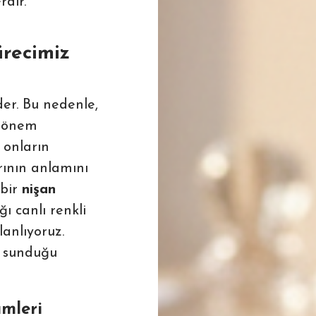
rdir.
ürecimiz
der. Bu nedenle,
k önem
 onların
rının anlamını
 bir
nişan
ı canlı renkli
anlıyoruz.
n sunduğu
mleri