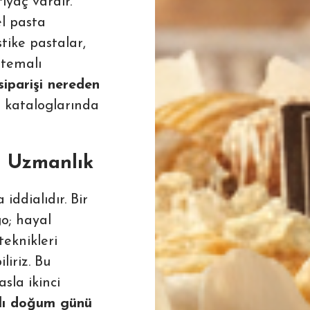
yaç vardır.
l pasta
stike pastalar,
 temalı
siparişi nereden
 kataloglarında
a Uzmanlık
iddialıdır. Bir
go; hayal
teknikleri
liriz. Bu
sla ikinci
lı doğum günü