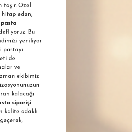
 taşır. Özel
 hitap eden,
 pasta
efliyoruz. Bu
imizi yeniliyor
i pastayı
eti de
malar ve
 uzman ekibimiz
ganizasyonunuzun
ran kalacağı
sta siparişi
 kalite odaklı
 geçerek,
e