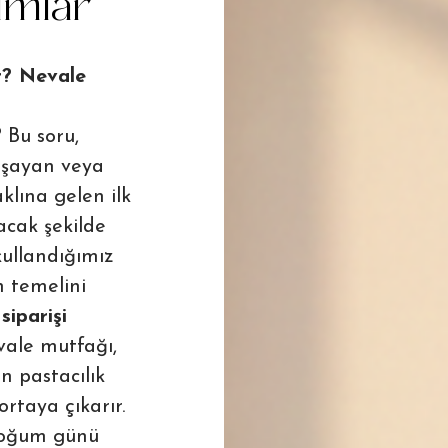
rımlar
ir? Nevale
 Bu soru,
aşayan veya
klına gelen ilk
acak şekilde
 kullandığımız
n temelini
siparişi
vale mutfağı,
n pastacılık
ortaya çıkarır.
 doğum günü