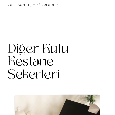
ve susam içerir/içerebilir.
Diğer Kutu
Kestane
Şekerleri