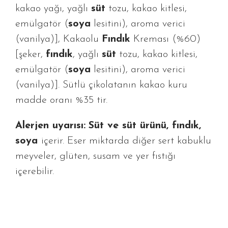
kakao yağı, yağlı
süt
tozu, kakao kitlesi,
emülgatör (
soya
lesitini), aroma verici
(vanilya)], Kakaolu
Fındık
Kreması (%60)
[şeker,
fındık
, yağlı
süt
tozu, kakao kitlesi,
emülgatör (
soya
lesitini), aroma verici
(vanilya)]. Sütlü çikolatanın kakao kuru
madde oranı %35 tir.
Alerjen uyarısı:
Süt ve süt ürünü, fındık,
soya
içerir. Eser miktarda diğer sert kabuklu
meyveler, glüten, susam ve yer fıstığı
içerebilir.