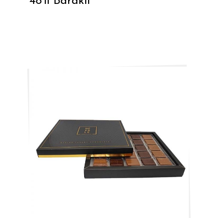
48’li Baraklı