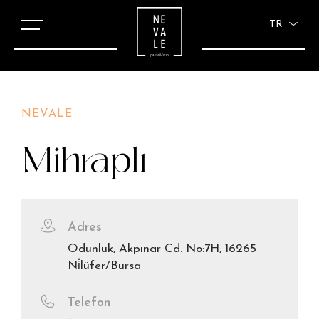
TR
NEVALE
Mihraplı
Adres
Odunluk, Akpınar Cd. No:7H, 16265
Ni̇lüfer/Bursa
Telefon