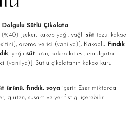
utu
ası Dolgulu Sütlü Çikolata
 (%40) [şeker, kakao yağı, yağlı
süt
tozu, kakao
sitini), aroma verici (vanilya)], Kakaolu
Fındık
ndık
, yağlı
süt
tozu, kakao kitlesi, emülgatör
ici (vanilya)]. Sütlü çikolatanın kakao kuru
üt ürünü, fındık, soya
içerir. Eser miktarda
, glüten, susam ve yer fıstığı içerebilir.