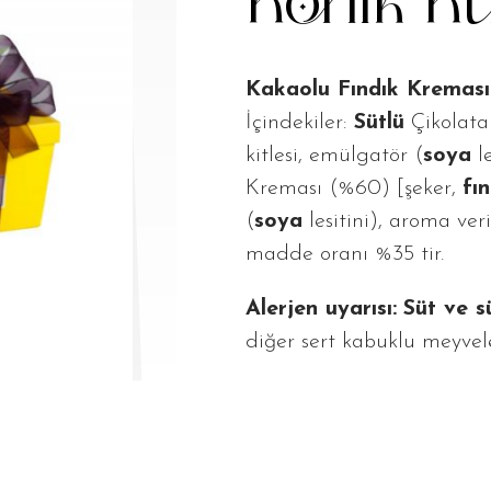
Konik K
Kakaolu Fındık Krem
İçindekiler:
Sütlü
Çikolata
kitlesi, emülgatör (
soya
le
Kreması (%60) [şeker,
fı
(
soya
lesitini), aroma ver
madde oranı %35 tir.
Alerjen uyarısı:
Süt ve s
diğer sert kabuklu meyveler