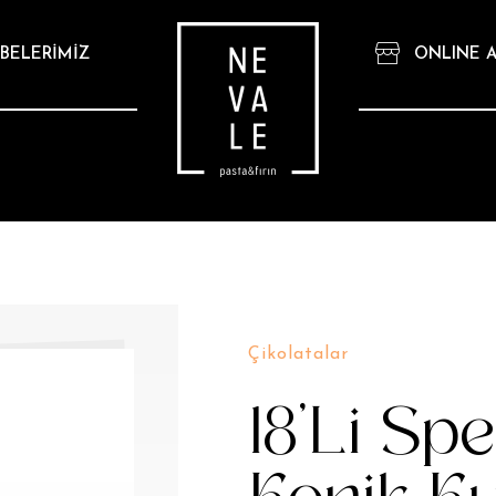
BELERİMİZ
ONLINE A
Çikolatalar
18’Li Spe