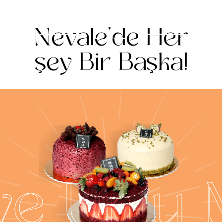
TR
Nevale’de Her
şey Bir Başka!
Çik
Orga
ve Unlu