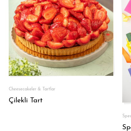
Cheesecakeler & Tartlar
Çilekli Tart
Spec
Sp