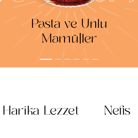
Pasta ve Unlu
Mamüller
s
Bir Başka
Muht